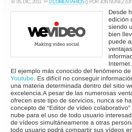
05. DIC, 2011
0 COMENTARIOS
()
POR JON NÚÑEZ (U
Desde h
edición 
siendo u
bien lle
puede a
ventajas
informac
Internet.
El ejemplo más conocido del fenómeno de 
Youtube
. Es difícil no conseguir informaci
una materia determinada dentro del sitio 
excelencia.A pesar de las numerosas vent
ofrecen este tipo de servicios, nunca se h
concepto de “Editor de vídeo colaborativo” 
nube para el uso de todo usuario interesad
de vídeos simultáneamente a otras perso
todo usuario podrá compartir sus vídeos en