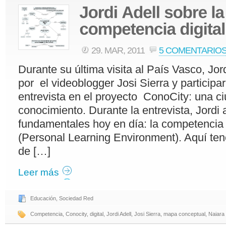
29. MAR, 2011
5 COMENTARIO
Durante su última visita al País Vasco, Jord
por el videoblogger Josi Sierra y participa
entrevista en el proyecto ConoCity: una c
conocimiento. Durante la entrevista, Jordi
fundamentales hoy en día: la competencia 
(Personal Learning Environment). Aquí te
de […]
Leer más
Educación
,
Sociedad Red
Competencia
,
Conocity
,
digital
,
Jordi Adell
,
Josi Sierra
,
mapa conceptual
,
Naiara 