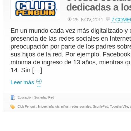
25. NOV, 2011
7 COME
En un mundo cada vez más digitalizado y 
presencia de las redes sociales en Interne
preocupación por parte de los padres sob
sus hijos de la red. Por ejemplo, Facebook
mínima de ingreso de 13 años, mientras que
14. Sin […]
Leer más
Educación
,
Sociedad Red
Club Penguin
,
Imbee
,
infancia
,
niños
,
redes sociales
,
ScuttlePad
,
TogetherVille
,