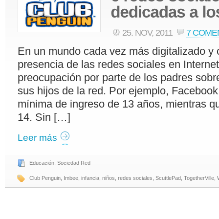
25. NOV, 2011
7 COME
En un mundo cada vez más digitalizado y 
presencia de las redes sociales en Interne
preocupación por parte de los padres sob
sus hijos de la red. Por ejemplo, Facebook
mínima de ingreso de 13 años, mientras que
14. Sin […]
Leer más
Educación
,
Sociedad Red
Club Penguin
,
Imbee
,
infancia
,
niños
,
redes sociales
,
ScuttlePad
,
TogetherVille
,