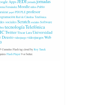
JEDI
jornadas
oogle Apps
jornada
Moodle
Pablo
rena Fernández
niños
profesor
raizar
PDI
PLE
papel
ogramación
Red de Cátedras Telefónica
Scratch
des sociales
Software
sociales
tecnología
Telefónica
bre
IC
Twitter
Universidad
Tíscar Lara
e Deusto
Web
videojuegos
videojuego
.0
 Cumulus Flash tag cloud by
Roy Tanck
quires
Flash Player
9 or better.