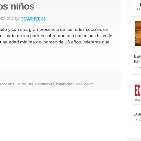
 NOV, 2011
7 COMENTARIOS
ado y con una gran presencia de las redes sociales en
or parte de los padres sobre que uso hacen sus hijos de
e una edad mínima de ingreso de 13 años, mientras que
Éxit
Educ
28. 
s sociales
,
ScuttlePad
,
TogetherVille
,
WhatsWhat
,
YourSphere
¡Adi
04. 