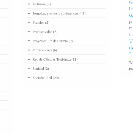
G
Inclusión
(2)
Lo
Jornadas, eventos y conferencias
(44)
Ga
pr
Premios
(2)
re
Productividad
(2)
Li
T
Proyectos Fin de Carrera
(9)
d
Publicaciones
(6)
2
Red de Cátedras Telefónica
(12)
WP
Sanidad
(2)
re
Sociedad Red
(20)