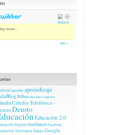
ing tweets...
más »
aprendizaje
ndroid
aprender
ulaBlog
Bilbao
buscador
compartir
Cátedra Telefónica -
átedra
Deusto
eusto
Educación
Educación 2.0
enseñanza
ucación Digital
Facebook
Google
futuro
ndación Telefónica