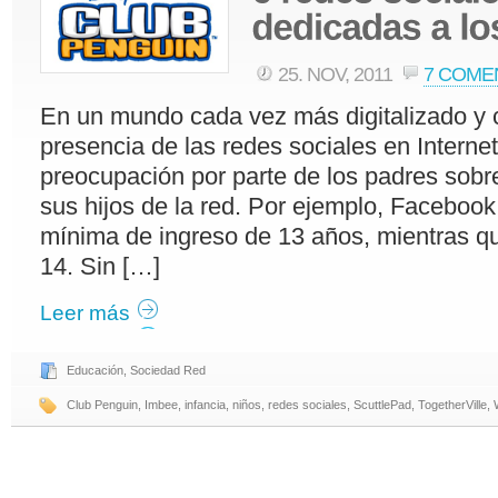
25. NOV, 2011
7 COME
En un mundo cada vez más digitalizado y 
presencia de las redes sociales en Interne
preocupación por parte de los padres sob
sus hijos de la red. Por ejemplo, Facebook
mínima de ingreso de 13 años, mientras que
14. Sin […]
Leer más
Educación
,
Sociedad Red
Club Penguin
,
Imbee
,
infancia
,
niños
,
redes sociales
,
ScuttlePad
,
TogetherVille
,