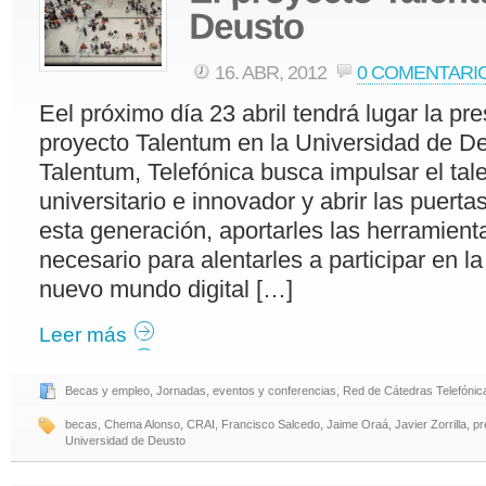
16. ABR, 2012
0 COMENTARI
Eel próximo día 23 abril tendrá lugar la pr
proyecto Talentum en la Universidad de D
Talentum, Telefónica busca impulsar el tal
universitario e innovador y abrir las puert
esta generación, aportarles las herramient
necesario para alentarles a participar en l
nuevo mundo digital […]
Leer más
Becas y empleo
,
Jornadas, eventos y conferencias
,
Red de Cátedras Telefónic
becas
,
Chema Alonso
,
CRAI
,
Francisco Salcedo
,
Jaime Oraá
,
Javier Zorrilla
,
pr
Universidad de Deusto