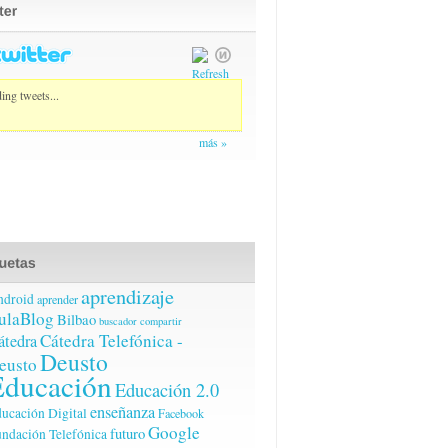
ing tweets...
más »
aprendizaje
ndroid
aprender
ulaBlog
Bilbao
buscador
compartir
Cátedra Telefónica -
átedra
Deusto
eusto
Educación
Educación 2.0
enseñanza
ucación Digital
Facebook
Google
futuro
ndación Telefónica