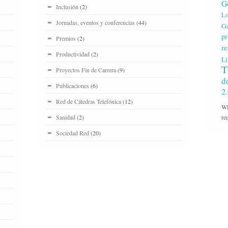
G
Inclusión
(2)
Lo
Jornadas, eventos y conferencias
(44)
Ga
pr
Premios
(2)
re
Productividad
(2)
Li
T
Proyectos Fin de Carrera
(9)
d
Publicaciones
(6)
2
Red de Cátedras Telefónica
(12)
WP
Sanidad
(2)
re
Sociedad Red
(20)