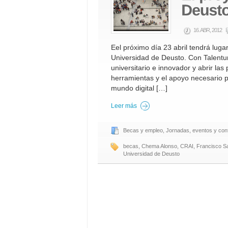
16. ABR, 2012
Eel próximo día 23 abril tendrá luga
Universidad de Deusto. Con Talentum
universitario e innovador y abrir la
herramientas y el apoyo necesario p
mundo digital […]
Leer más
Becas y empleo
,
Jornadas, eventos y con
becas
,
Chema Alonso
,
CRAI
,
Francisco S
Universidad de Deusto