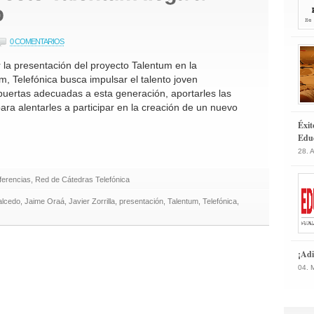
0 COMENTARIOS
r la presentación del proyecto Talentum en la
, Telefónica busca impulsar el talento joven
s puertas adecuadas a esta generación, aportarles las
ara alentarles a participar en la creación de un nuevo
Éxit
Educ
28. 
ferencias
,
Red de Cátedras Telefónica
alcedo
,
Jaime Oraá
,
Javier Zorrilla
,
presentación
,
Talentum
,
Telefónica
,
¡Adi
04. 