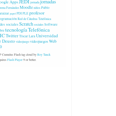
JEDI
jornadas
oogle Apps
jornada
Moodle
Pablo
rena Fernández
niños
profesor
raizar
PDI
PLE
papel
ogramación
Red de Cátedras Telefónica
Scratch
des sociales
Software
sociales
tecnología
Telefónica
bre
IC
Twitter
Universidad
Tíscar Lara
e Deusto
Web
videojuegos
videojuego
.0
 Cumulus Flash tag cloud by
Roy Tanck
quires
Flash Player
9 or better.