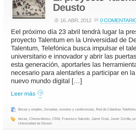
16. ABR, 2012
0 COMENTARI
Eel próximo día 23 abril tendrá lugar la pr
proyecto Talentum en la Universidad de D
Talentum, Telefónica busca impulsar el tal
universitario e innovador y abrir las puert
esta generación, aportarles las herramient
necesario para alentarles a participar en l
nuevo mundo digital […]
Leer más
Becas y empleo
,
Jornadas, eventos y conferencias
,
Red de Cátedras Telefónic
becas
,
Chema Alonso
,
CRAI
,
Francisco Salcedo
,
Jaime Oraá
,
Javier Zorrilla
,
pr
Universidad de Deusto