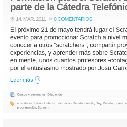
14. MAR, 2011
0 COMENTARIOS
El próximo 21 de mayo tendrá lugar el Scr
evento para promocionar Scratch a nivel m
conocer a otros “scratchers”, compartir pro
experiencias, y aprender más sobre Scratc
en mente, unos cuantos profesores -conta
por el entusiasmo mostrado por Josu Garro
Leer más
Cursos y seminarios
,
Educación
actividades
,
Bilbao
,
Cátedra Telefónica - Deusto
,
cursillo
,
Day
,
Deusto
,
Eguna
,
e
programación
,
Scratch