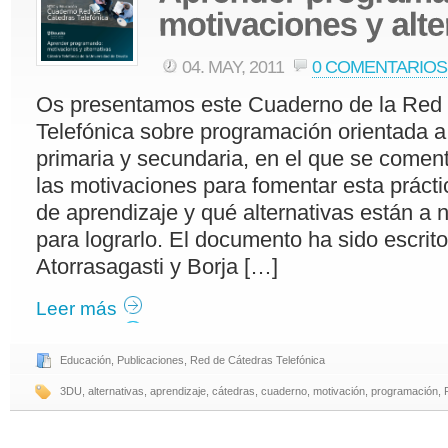
04. MAY, 2011
0 COMENTARIOS
Os presentamos este Cuaderno de la Red
Telefónica sobre programación orientada a
primaria y secundaria, en el que se come
las motivaciones para fomentar esta prácti
de aprendizaje y qué alternativas están a 
para lograrlo. El documento ha sido escrito
Atorrasagasti y Borja […]
Leer más
Educación
,
Publicaciones
,
Red de Cátedras Telefónica
3DU
,
alternativas
,
aprendizaje
,
cátedras
,
cuaderno
,
motivación
,
programación
,