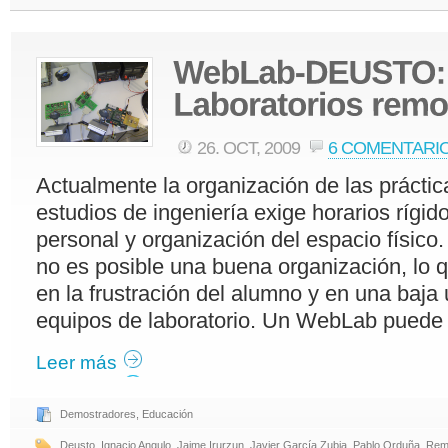
26. OCT, 2009
6 COMENTARI
Actualmente la organización de las práctic
estudios de ingeniería exige horarios rígi
personal y organización del espacio físic
no es posible una buena organización, lo q
en la frustración del alumno y en una baja u
equipos de laboratorio. Un WebLab puede 
Leer más
Demostradores
,
Educación
Deusto
,
Ignacio Angulo
,
Jaime Irurzun
,
Javier García Zubia
,
Pablo Orduña
,
Rem