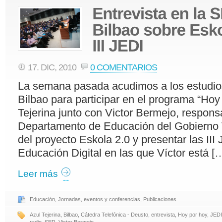
17. DIC, 2010
0 COMENTARIOS
La semana pasada acudimos a los estudio
Bilbao para participar en el programa “Hoy
Tejerina junto con Victor Bermejo, respons
Departamento de Educación del Gobierno 
del proyecto Eskola 2.0 y presentar las III
Educación Digital en las que Víctor está [
Leer más
Educación
,
Jornadas, eventos y conferencias
,
Publicaciones
Azul Tejerina
,
Bilbao
,
Cátedra Telefónica - Deusto
,
entrevista
,
Hoy por hoy
,
JEDI
radio
,
SER
,
Victor Bermejo