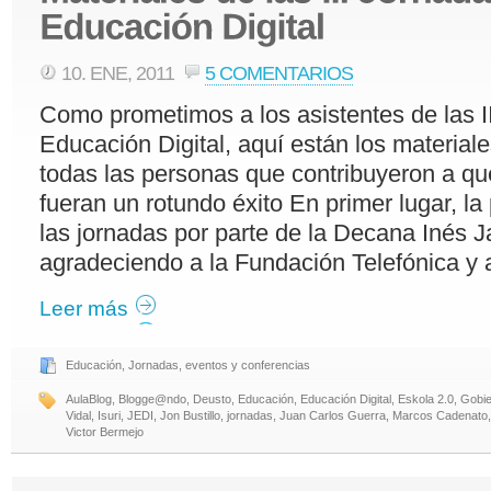
10. ENE, 2011
5 COMENTARIOS
Como prometimos a los asistentes de las I
Educación Digital, aquí están los material
todas las personas que contribuyeron a qu
fueran un rotundo éxito En primer lugar, la
las jornadas por parte de la Decana Inés J
agradeciendo a la Fundación Telefónica y 
Leer más
Educación
,
Jornadas, eventos y conferencias
AulaBlog
,
Blogge@ndo
,
Deusto
,
Educación
,
Educación Digital
,
Eskola 2.0
,
Gobie
Vidal
,
Isuri
,
JEDI
,
Jon Bustillo
,
jornadas
,
Juan Carlos Guerra
,
Marcos Cadenato
Victor Bermejo