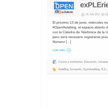
05. JUN, 2012
0
El próximo 13 de junio, miércoles 
#OpenAulablog, el espacio abierto 
con la Cátedra de Telefónica de la U
pero será necesario registrarse prev
Número […]
Leer más
Cursos y seminarios
,
Educación
,
Jornadas
AulaBlog
,
formación
,
OpenAulaBlog
,
PLE
,