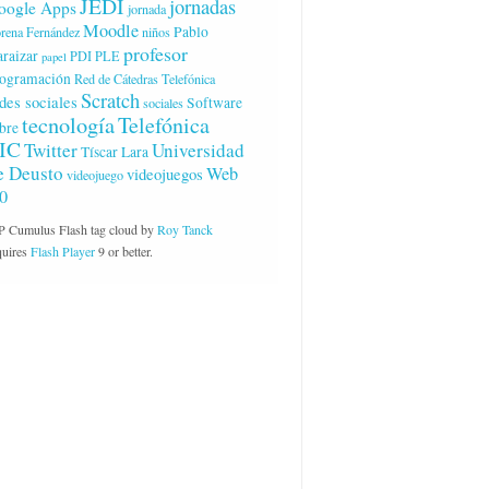
JEDI
jornadas
oogle Apps
jornada
Moodle
Pablo
rena Fernández
niños
profesor
raizar
PDI
PLE
papel
ogramación
Red de Cátedras Telefónica
Scratch
des sociales
Software
sociales
tecnología
Telefónica
bre
IC
Twitter
Universidad
Tíscar Lara
e Deusto
Web
videojuegos
videojuego
.0
 Cumulus Flash tag cloud by
Roy Tanck
quires
Flash Player
9 or better.