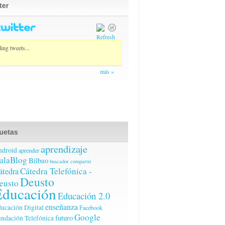
ing tweets...
más »
aprendizaje
ndroid
aprender
ulaBlog
Bilbao
buscador
compartir
Cátedra Telefónica -
átedra
Deusto
eusto
Educación
Educación 2.0
enseñanza
ucación Digital
Facebook
Google
futuro
ndación Telefónica