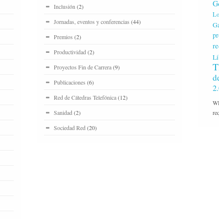
G
Inclusión
(2)
Lo
Jornadas, eventos y conferencias
(44)
Ga
pr
Premios
(2)
re
Productividad
(2)
Li
T
Proyectos Fin de Carrera
(9)
d
Publicaciones
(6)
2
Red de Cátedras Telefónica
(12)
WP
Sanidad
(2)
re
Sociedad Red
(20)