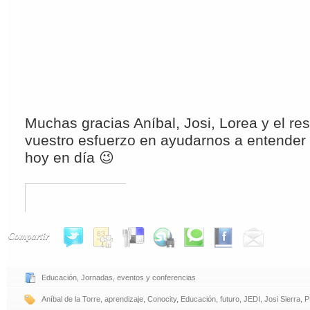
Muchas gracias Aníbal, Josi, Lorea y el re
vuestro esfuerzo en ayudarnos a entende
hoy en día 😉
Compartir
Educación
,
Jornadas, eventos y conferencias
Aníbal de la Torre
,
aprendizaje
,
Conocity
,
Educación
,
futuro
,
JEDI
,
Josi Sierra
,
P